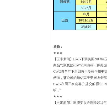
阿根廷
10/12
月
5/6/7
月
09
月
巴西
10/11/12
月
月
3/4/5
谷物：
★★★
【玉米新闻】CWG下调美国2013年
商品气象集团(CWG)周四称，将美国2
CWG将单产下滑归咎于爱荷华州中
然而，该公司的预估高于美国农业部(U
CWG在周三在向客户提交的报告
响，”
★★★
【玉米新闻】欧盟委员会调降2013年