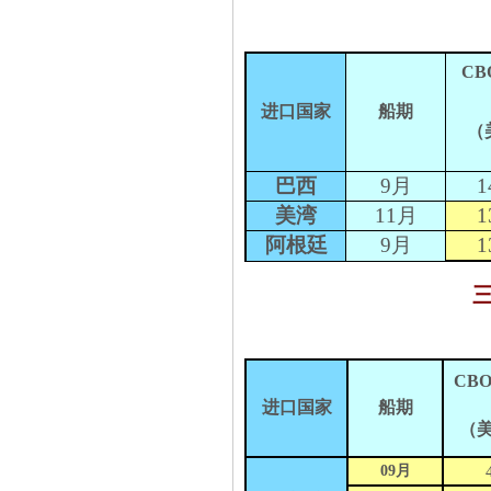
CB
进口国家
船期
（
巴西
9
月
1
美湾
11
月
1
阿根廷
9
月
1
CBO
进口国家
船期
（
09
月