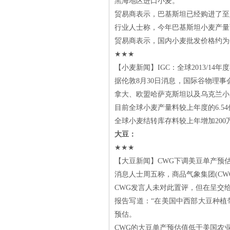
黑海地区进口小麦。
贸易商表示，巴基斯坦已经购进了至少5
行业人士称，今年巴基斯坦小麦产量可
贸易商表示，国内小麦批发价格约为每吨
★★★
【小麦新闻】IGC：全球2013/14年
据伦敦8月30日消息，国际谷物理事会(
拿大、欧盟哈萨克斯坦以及乌克兰小
目前全球小麦产量料较上年度的6.54
全球小麦结转库存料较上年增加200
大豆：
★★★
【大豆新闻】CWG下调美豆单产预估至
消息人士周五称，商品气象集团(CWG
CWG发言人未对此置评，但在呈交
报告写道：“在美国中西部大豆种植
预估。
CWG的大豆单产预估值低于美国农业部