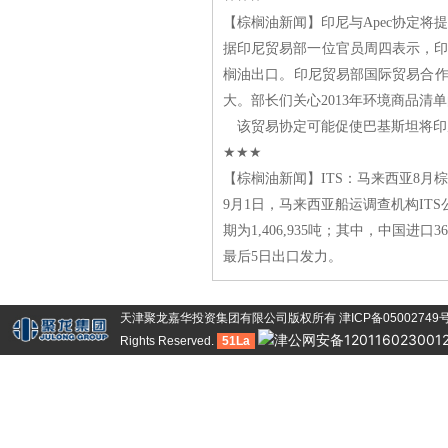
【棕榈油新闻】印尼与Apec协定将
据印尼贸易部一位官员周四表示，印
榈油出口。印尼贸易部国际贸易合作办公
大。部长们关心2013年环境商品清单的
该贸易协定可能促使巴基斯坦将印尼
★★★
【棕榈油新闻】ITS：马来西亚8月棕榈
9
月1日，马来西亚船运调查机构ITS公
期为1,406,935吨；其中，中国
最后5日出口发力。
天津聚龙嘉华投资集团有限公司版权所有
津ICP备05002749
津公网安备120116023001
Rights Reserved.
51La