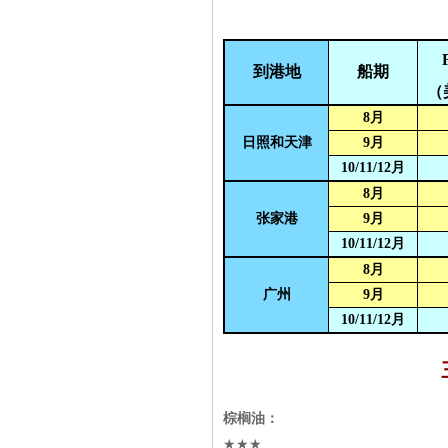
到港地
船期
（
8
月
日照和天津
9
月
10/11/12
月
8
月
张家港
9
月
10/11/12
月
8
月
广州
9
月
10/11/12
月
棕榈油：
★★★