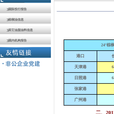
国际投行报告
棕榈油信息
其它油脂油料信息
国内机构报告
24
°棕
港口
天津港
6
日照港
6
张家港
广州港
二、
201